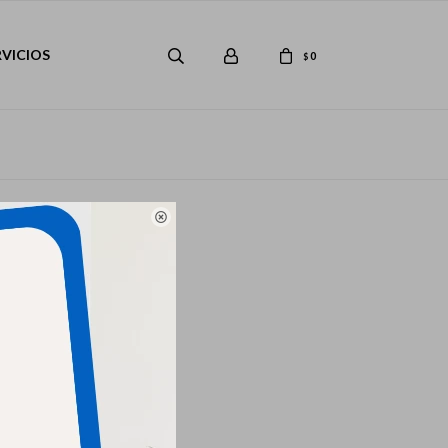
RVICIOS
0
$

Categorías
Chip identificatorio
Tags
Chip