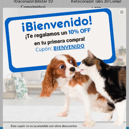
Itraconazol (blister 10
Ketoconazol Tabs 30 Compr
Comprimidos)
483
$

287
$
Ketomycol Solucion 30 Ml
731
$