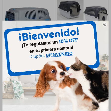

Transportadora Medidas: 48 X
Transportadora Grande 60 X
29 X 28 Cm
38 X 36 Cm
1.251
1.683
$
$