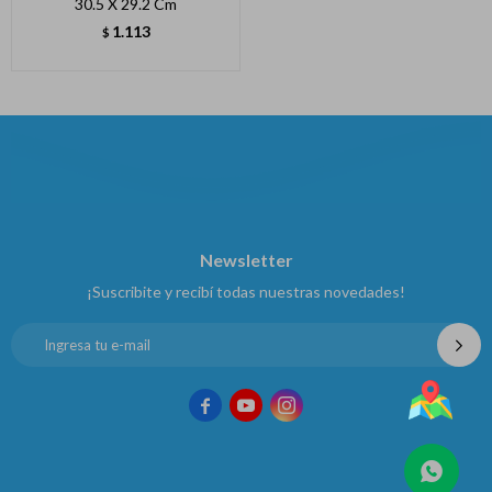
30.5 X 29.2 Cm
1.113
$
Newsletter
¡Suscribite y recibí todas nuestras novedades!


