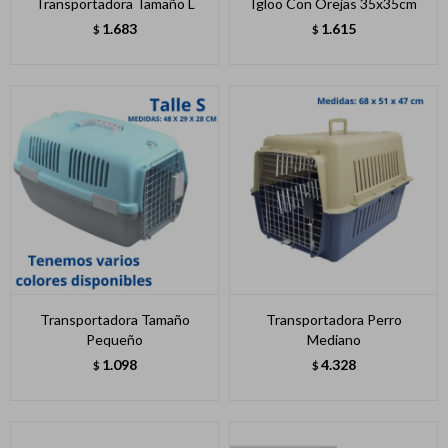
Transportadora Tamaño L
Igloo Con Orejas 35x35cm
1.683
1.615
$
$
Transportadora Tamaño
Transportadora Perro
Pequeño
Mediano
1.098
4.328
$
$