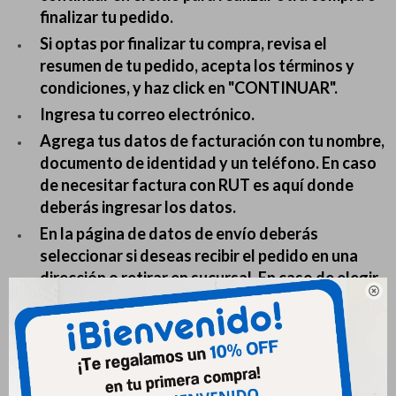
finalizar tu pedido.
Si optas por finalizar tu compra, revisa el
resumen de tu pedido, acepta los términos y
condiciones, y haz click en "CONTINUAR".
Ingresa tu correo electrónico.
Agrega tus datos de facturación con tu nombre,
documento de identidad y un teléfono. En caso
de necesitar factura con RUT es aquí donde
deberás ingresar los datos.
En la página de datos de envío deberás
seleccionar si deseas recibir el pedido en una
dirección o retirar en sucursal. En caso de elegir

enviar a dirección, deberás ingresar la dirección
en la cual deseas recibir el paquete y luego
elegir el método de envío. En caso de
seleccionar retiro en sucursal deberás
seleccionar en cuál deseas retirar tu paquete.