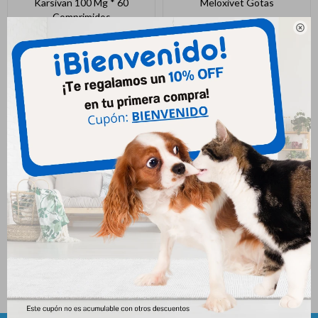
Karsivan 100 Mg * 60
Meloxivet Gotas
Comprimidos
1.059
$

2.999
$
Meloxicam Gotas 10 Ml
736
$