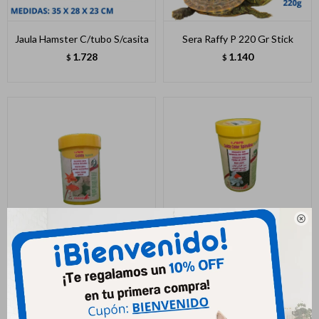
Jaula Hamster C/tubo S/casita
Sera Raffy P 220 Gr Stick
1.728
1.140
$
$

Sera Goldy Nature 22gr
Sera Goldy Color Spirul 95gr
Escama
498
$
230
$