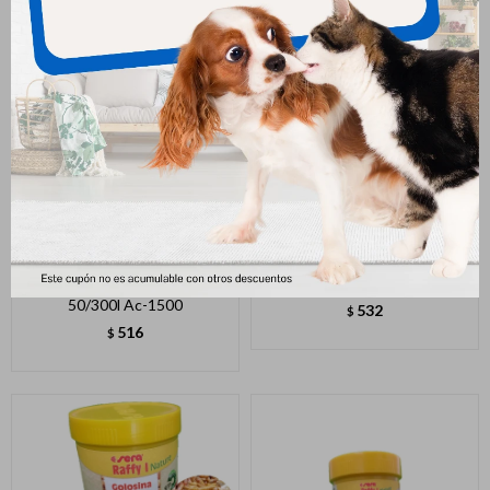
Bomba De Aire 2s 3l/m
Sera Pond Gran. 170 Gr. Stick
50/300l Ac-1500
532
$
516
$