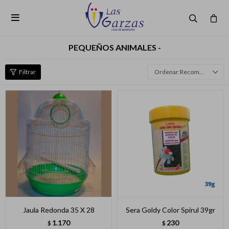

PEQUEÑOS ANIMALES -
Recomendados
Jaula Redonda 35 X 28
Sera Goldy Color Spirul 39gr
1.170
230
$
$