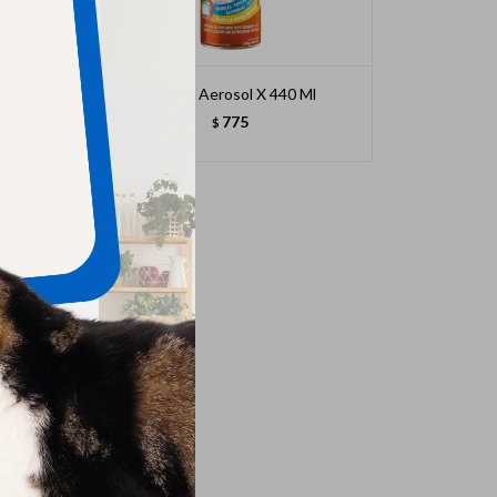
Aca No Aerosol X 440 Ml
775
$