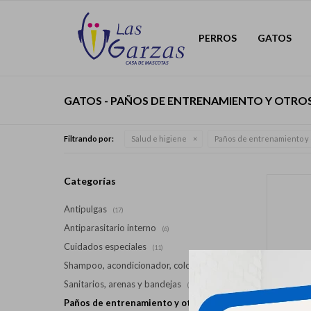
PERROS
GATOS
GATOS - PAÑOS DE ENTRENAMIENTO Y OTRO
Filtrando por:
Salud e higiene
Paños de entrenamiento y 
Categorías
Antipulgas
(17)
Antiparasitario interno
(6)
Cuidados especiales
(11)
Shampoo, acondicionador, colonia
(19)
Sanitarios, arenas y bandejas
(14)
Paños de entrenamiento y otros