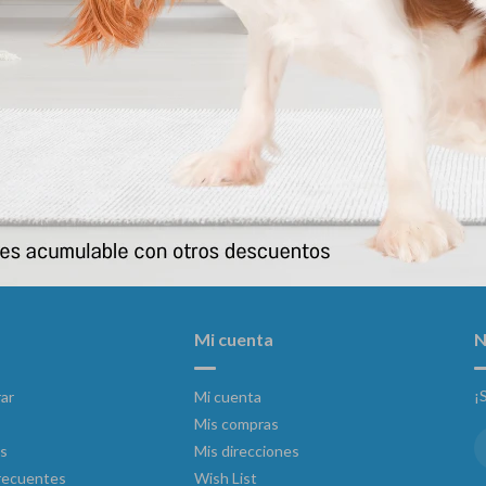
Correctivo Educador 250 Cc
Aca No Spray Extra Fuerte
491
899
$
$
Mi cuenta
N
¡
ar
Mi cuenta
Mis compras
s
Mis direcciones
recuentes
Wish List