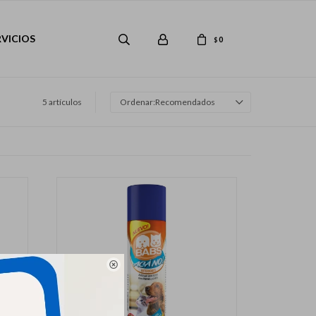
RVICIOS
0
$
5 artículos
Recomendados
