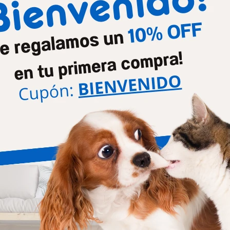
ñas Para Gatos Blister C/lima
Aca No Jarra X 1 Lt
203
1.113
$
$