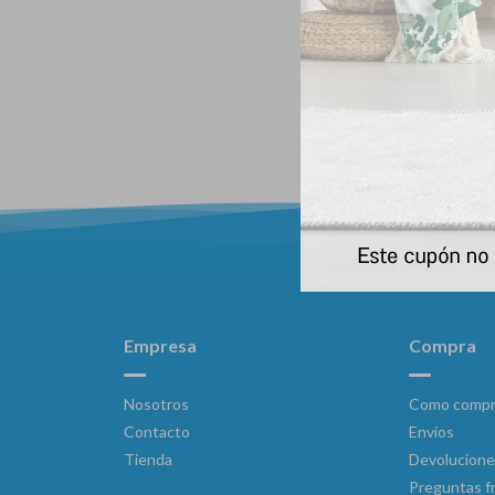
My Dog 
Empresa
Compra
Nosotros
Como compr
Contacto
Envíos
Tienda
Devolucione
Preguntas f