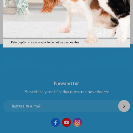
Prednovet (blister 10
Dexa 30 Tabletas
Comprimidos)
476
$
198
$
Newsletter
¡Suscribite y recibí todas nuestras novedades!


