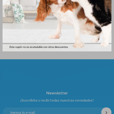
Collar Gato Fantasia Blister
Colar 30 Cm * 10 Mm Latex
Celeste 8 Mm (cada Uno)
C/relieves C/ Elastico
160
161
$
$
Newsletter
¡Suscribite y recibí todas nuestras novedades!