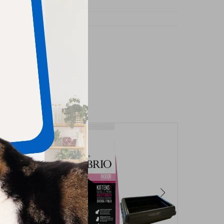
o
ano