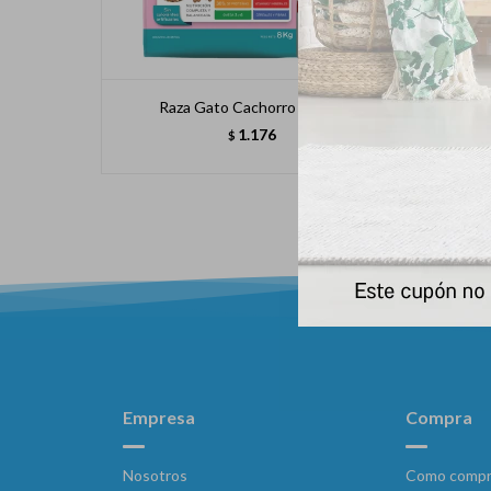
Raza Gato Cachorro X 8 Kg
R
1.176
$
Empresa
Compra
Nosotros
Como compr