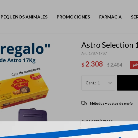
PEQUEÑOS ANIMALES
PROMOCIONES
FARMACIA
SE
Astro Selection
1787-1787
2.308
$
2.484
$
1
Métodos y costos de envío
CARACTERÍSTICAS
Mascota
Perro