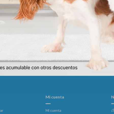
aza Gato Castrado X 10 Kg
Pro Plan Active Mind (senior) 
1.399
2.003
$
$
Mi cuenta
N
¡
ar
Mi cuenta