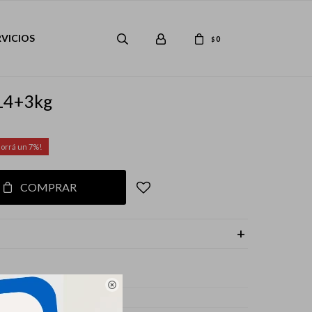
RVICIOS
0
$
 14+3kg
7
COMPRAR

s