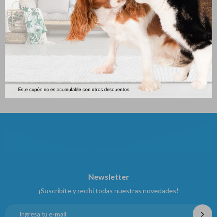
Adipet Blister * 10 Comp
Basken Doble 40 Caja 4 Comp
169
235
$
$
Newsletter
¡Suscribite y recibí todas nuestras novedades!