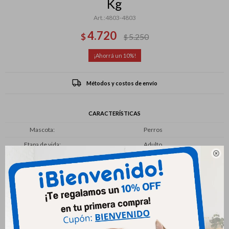
Kg
4803-4803
4.720
$
5.250
$
10
Métodos y costos de envío
CARACTERÍSTICAS
Mascota
Perros
Etapa de vida
Adulto

Tamaño de la raza
Pequeño
Productos que te pueden interesar