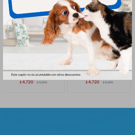
Biofresh Castrado Razas
Biofresh Light Razas Grandes
Grandes 15 Kg
* 15 Kg
4.720
4.720
$
5.250
$
5.250
$
$