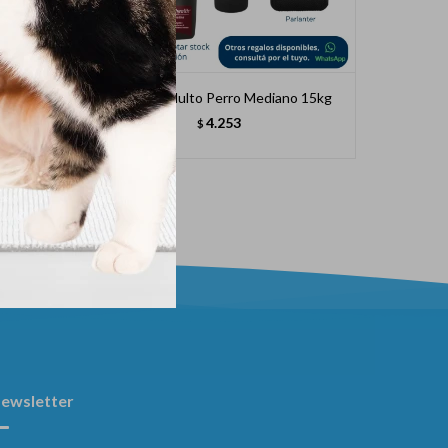
kg
Pro Plan Adulto Perro Mediano 15kg
Pro Plan 
4.253
$
ewsletter