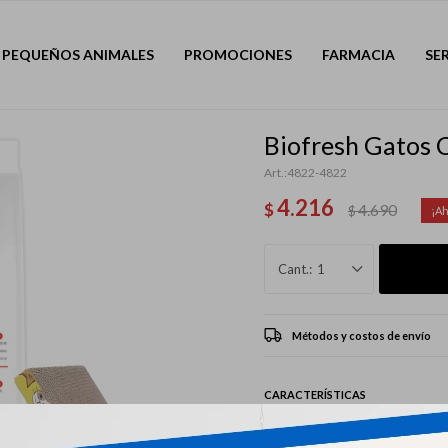
PEQUEÑOS ANIMALES
PROMOCIONES
FARMACIA
SE
Biofresh Gatos 
4822-4822
4.216
$
4.690
$
1
Métodos y costos de envío
CARACTERÍSTICAS
Mascota
Gatos