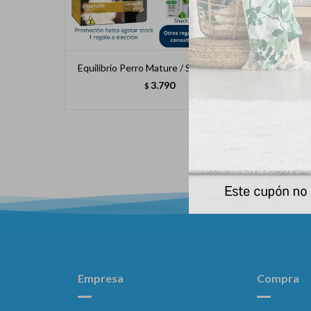
Equilibrio Perro Mature / Senior 15 Kg
Equi
3.790
$
Empresa
Compra