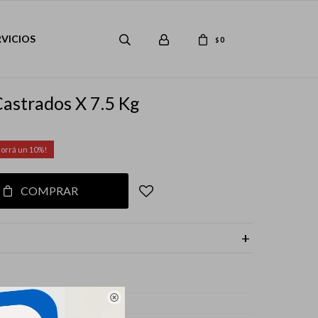
RVICIOS
0
$
Castrados X 7.5 Kg
10
COMPRAR
