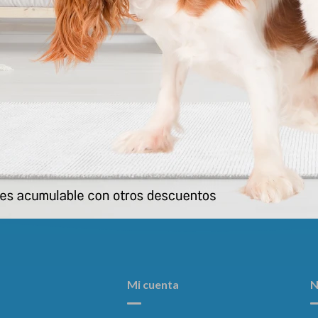
librio Perro Cachorro 15+3 Kg
Pro Plan Adulto Gato 7.5
3.790
3.812
$
$
Mi cuenta
N