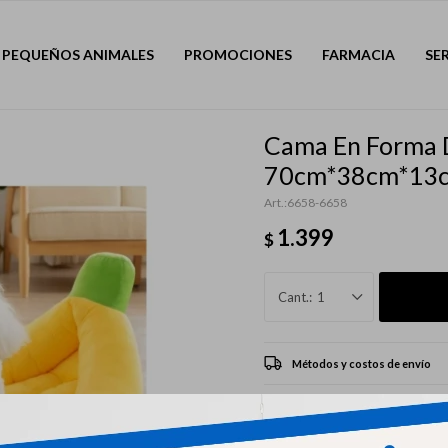
PEQUEÑOS ANIMALES
PROMOCIONES
FARMACIA
SE
Cama En Forma 
70cm*38cm*13
6658-6658
1.399
$
1
Métodos y costos de envío
CARACTERÍSTICAS