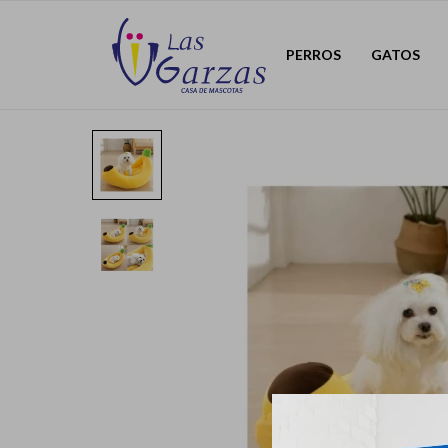
PERROS
GATOS