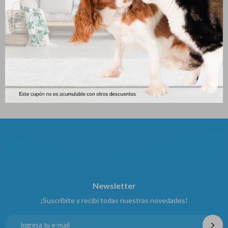
Gemon Pate Perro Adulto
Gemon Pate Perro Cachorro
150 Gr
Puppy And Junior 150 Gr
163
163
$
$
Newsletter
¡Suscribite y recibí todas nuestras novedades!