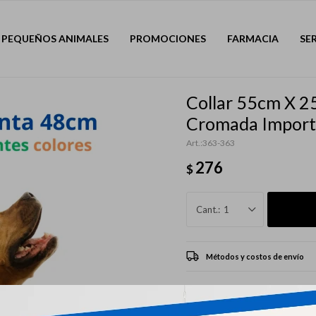
PEQUEÑOS ANIMALES
PROMOCIONES
FARMACIA
SE
Collar 55cm X 2
Cromada Impor
363-363
276
$
1
Métodos y costos de envío
CARACTERÍSTICAS