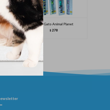
Collar Gato Animal Planet
Correa N
278
$
ewsletter