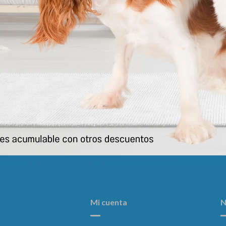
uron De Seguridad Para Auto
Dogal Talle 1
216
220
$
$
Mi cuenta
N