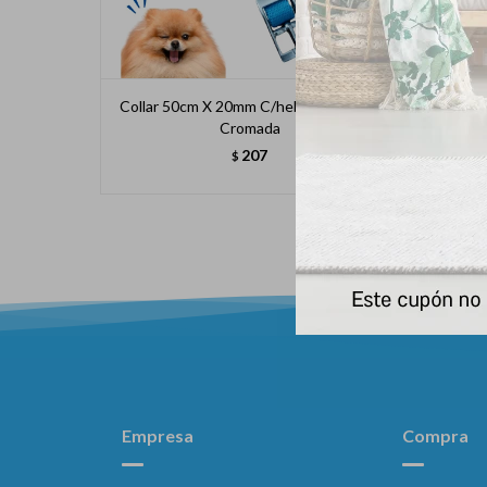
Collar 50cm X 20mm C/hebilla P/ Doble
Cint
Cromada
207
$
Empresa
Compra