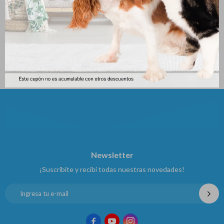
Collar Clic 7.5 Cm Isabelino
Hemolitan Pet * 30 Cc
Transparente
381
$
336
$
Newsletter
¡Suscribite y recibí todas nuestras novedades!


