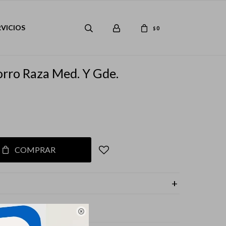
RVICIOS
0
$
rro Raza Med. Y Gde.
COMPRAR
