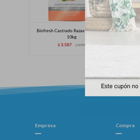
Biofresh Castrado Razas Pequeña X
Biofres
10kg
3.587
$
3.990
$
Empresa
Compra