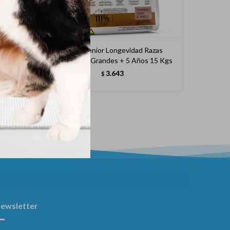
+ 2
Select Senior Longevidad Razas
Excelle
Medianas Y Grandes + 5 Años 15 Kgs
3.643
$
ewsletter