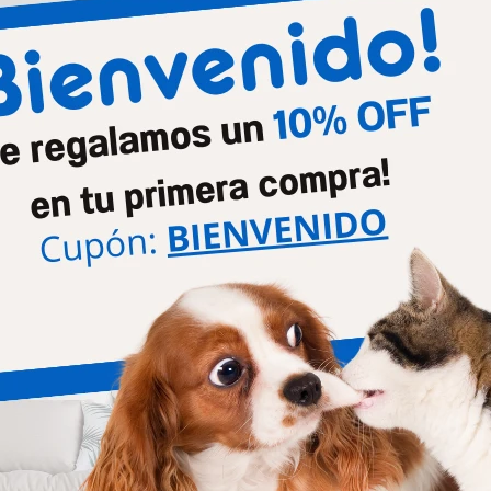
Mascota
Perro
Etapa de vida
Cacho
Tamaño de la raza
Medi
Productos que te pueden interesar