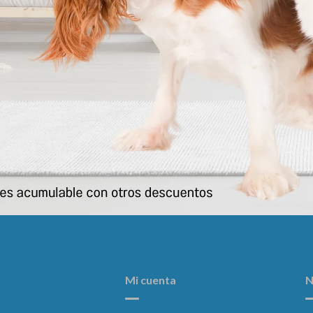
h Cachorro Raza Mediana X 10 Kg
Three Dogs Senior 15 Kg 
3.587
3.590
$
3.990
$
$
Mi cuenta
N