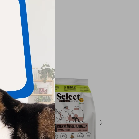
s
rro
ano