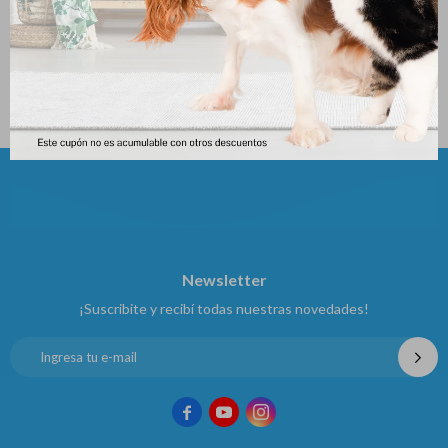
Clavamox 250 Mg X 10 Tabs
Enro 20 Tabletas 20 Compr
526
526
$
$
Newsletter
¡Suscribite y recibí todas nuestras novedades!


