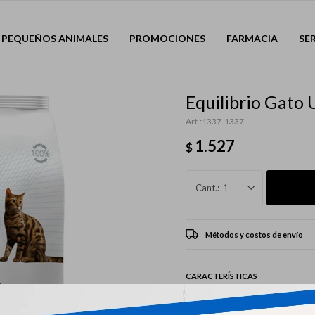
PEQUEÑOS ANIMALES
PROMOCIONES
FARMACIA
SE
Equilibrio Gato 
1337-1337
1.527
$
1
Métodos y costos de envío
CARACTERÍSTICAS
Mascota
Gatos