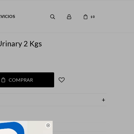
RVICIOS
0
$
Urinary 2 Kgs
COMPRAR
