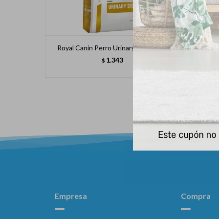
Royal Canin Perro Urinary S/o 1.5 Kg
Hpm
1.343
$
Empresa
Compra