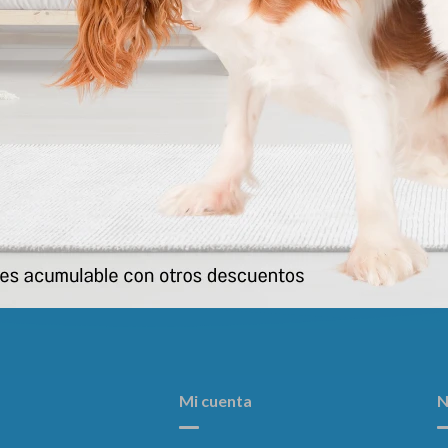
 Gato Urology Dissolution &
Hpm Gato Weight Loss & Diabe
Prevention 1.5kg
Kg
1.350
1.376
$
1.500
$
1.529
$
$
Mi cuenta
N