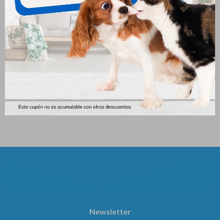
Frontline Plus Perros De 2 A
Pulgout Gatos 0.5 Ml Hasta 4
10kg
Kg
184
214
$
204
$
$
Newsletter