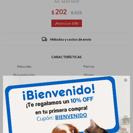
1619-1619
202
$
225
$
10
Métodos y costos de envío
CARACTERÍSTICAS
Mascota
Perros
Presentación
Pipeta

Productos que te pueden interesar