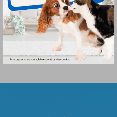
Frost Sensitive Skin Raza
Select Gato Castrado 1.5 Kgs
Pequeña 1kg
665
$
657
$
707
$