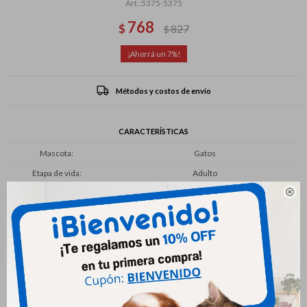
5375-5375
768
$
827
$
7
Métodos y costos de envío
CARACTERÍSTICAS
Mascota
Gatos
Etapa de vida
Adulto

Productos que te pueden interesar