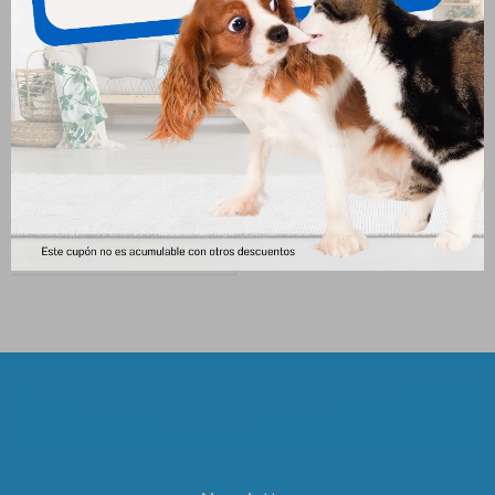
Biofresh Adultos Raza
Frost Cat Indoor 1.5kg
Pequeña X 1 Kg
596
$
642
$
485
$
540
$