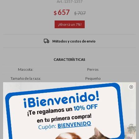
1357-1357
657
$
707
$
7
Métodos y costos de envío
CARACTERÍSTICAS
Mascota
Perros
Tamaño de la raza
Pequeño

Productos que te pueden interesar