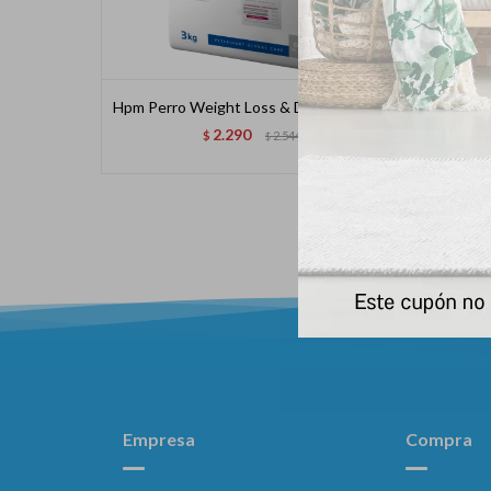
Hpm Perro Weight Loss & Diabetes 3 Kg
Hpm 
2.290
$
2.544
$
Empresa
Compra