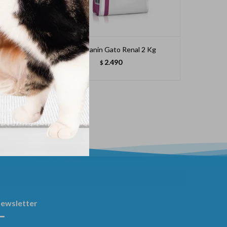
on &
Royal Canin Gato Renal 2 Kg
Hil
2.490
$
ewsletter