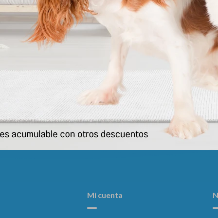
Perro Digestive Support 3 Kg
Hpm Gato Urology Dissoluti
Prevention 3kg
2.333
$
2.592
$
2.402
$
2.669
$
Mi cuenta
N