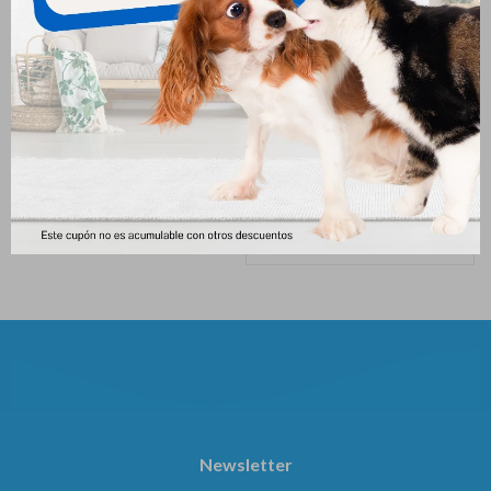
Hpm Gato Kidney & Joint 3kg
Hpm Gato Hypoallergy With
Hydrolysed Fish Protein 3kg
2.784
$
3.093
$
2.847
$
3.163
$
Newsletter