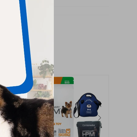
 (Mature)
eño