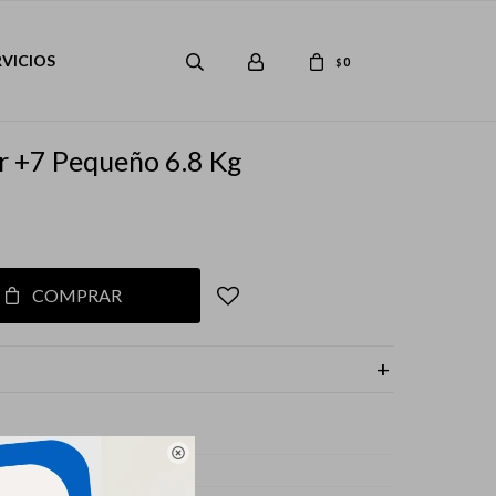
RVICIOS
0
$
or +7 Pequeño 6.8 Kg
COMPRAR

s