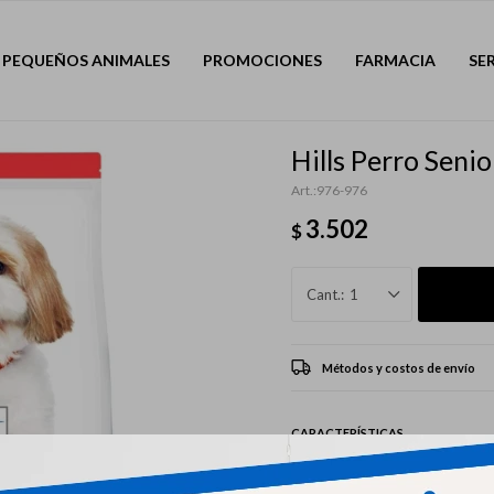
PEQUEÑOS ANIMALES
PROMOCIONES
FARMACIA
SE
Hills Perro Seni
976-976
3.502
$
1
Métodos y costos de envío
CARACTERÍSTICAS
Mascota
Perro