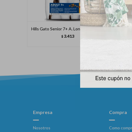
Hills Gato Senior 7+ A. Longevity 3.2 Kg
Max
3.413
$
Empresa
Compra
Nosotros
Como compr