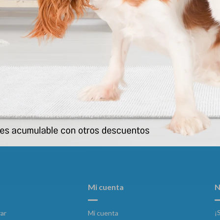
 Perro Adulto Buffet 22 Kg
Equilibrio Perro Adulto Light
3.415
3.441
$
$
Mi cuenta
N
¡
ar
Mi cuenta