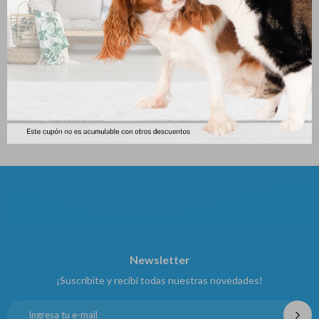
Comedero Para Gato Doble
Juguet P/perros Pata De Pollo
23*12*4 Cm
86
$
86
$
Newsletter
¡Suscribite y recibí todas nuestras novedades!