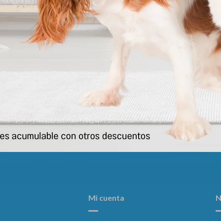
ortadora Chica 46 X 30.5 X 29.2
Transportadora Medidas: 48 X 
Cm
Cm
1.113
1.251
$
$
Mi cuenta
N