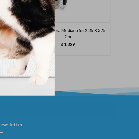
29 X 28
Transportadora Mediana 55 X 35 X 325
Transpor
Cm
1.329
$
ewsletter