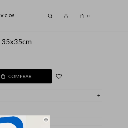
RVICIOS
0
$
as 35x35cm
COMPRAR

 y Gatos