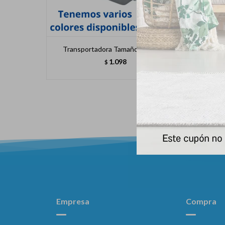
Transportadora Tamaño Pequeño
Transp
1.098
$
Empresa
Compra