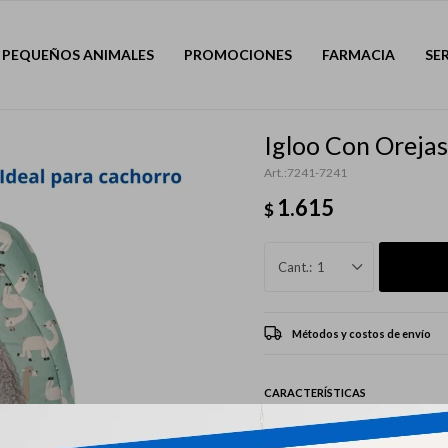
PEQUEÑOS ANIMALES
PROMOCIONES
FARMACIA
SE
Igloo Con Orej
7241-7241
1.615
$
1
Métodos y costos de envío
CARACTERÍSTICAS
Mascota
Perros