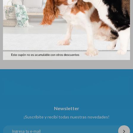
Sera Goldy Nature 60 Gr
Sera Goldy Color Spirul 95gr
Escama
498
$
451
$
Newsletter
¡Suscribite y recibí todas nuestras novedades!