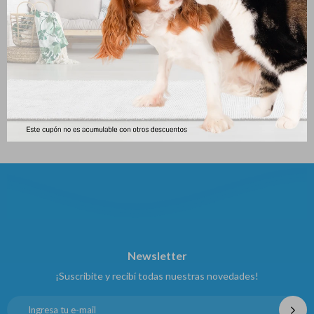
Bozal Para Perros Nº2
Par De Peces Coloridos Y
Brillosos
140
$
141
$
Newsletter
¡Suscribite y recibí todas nuestras novedades!