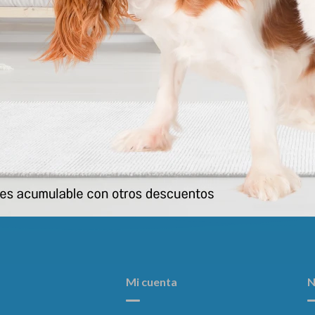
Chow Longevidad 21kg ( Mas 7
Dog Chow Cachorro Raza Med.
Años )
21kg
3.603
3.603
$
$
Mi cuenta
N