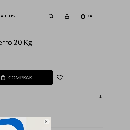
RVICIOS
0
$
erro 20 Kg
COMPRAR

s