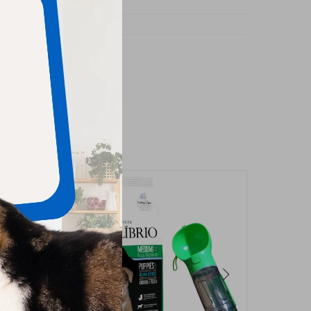
rro
ano