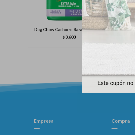
Dog Chow Cachorro Raza Peq * 21kg
Dog 
3.603
$
Empresa
Compra