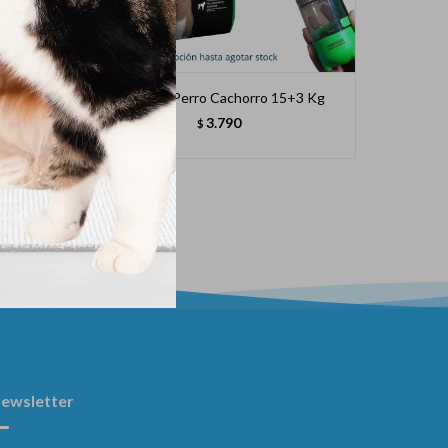
 Y Gde.
Equilibrio Perro Cachorro 15+3 Kg
Equilibr
3.790
$
ewsletter