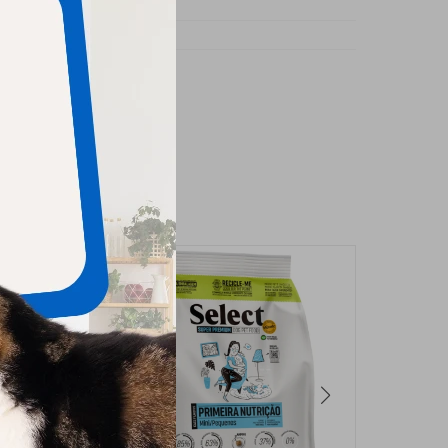
rro
ano