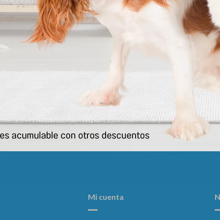
Plan Active Mind (senior) Raza
Select Adulto Digestion Equilibr
Pequeña 3kg
Mini Y Peq 7 Kg
2.003
2.012
$
$
Mi cuenta
N