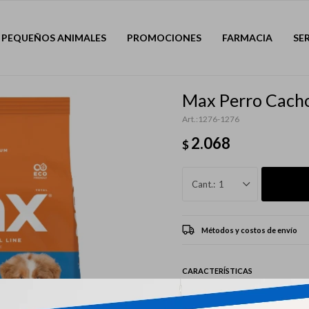
PEQUEÑOS ANIMALES
PROMOCIONES
FARMACIA
SE
Max Perro Cacho
1276-1276
2.068
$
1
Métodos y costos de envío
CARACTERÍSTICAS
Mascota
Perro