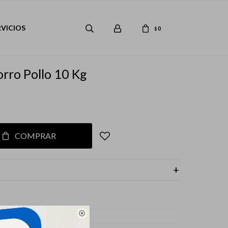
RVICIOS
0
$
rro Pollo 10 Kg
COMPRAR

s