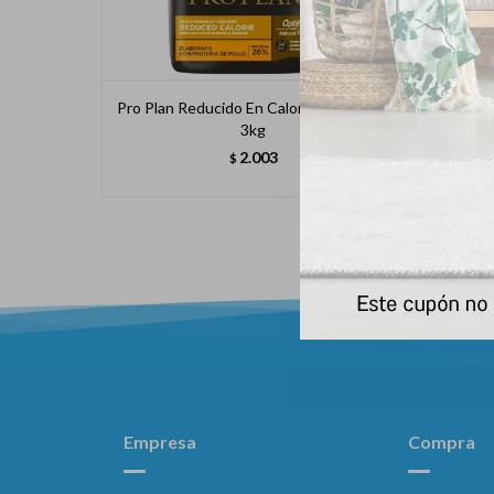
Pro Plan Reducido En Calorias Perro M/l
Pro 
3kg
2.003
$
Empresa
Compra