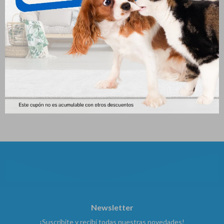
Royal Canin Gato
Hills Perro I/d Digestive Care
Gastrointestinal 85gr Pouch
Lata 156 Gr
217
221
$
$
Newsletter
¡Suscribite y recibí todas nuestras novedades!