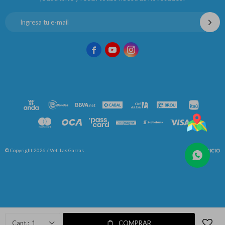



© Copyright 2026 / Vet. Las Garzas
Fenicio
1
COMPRAR