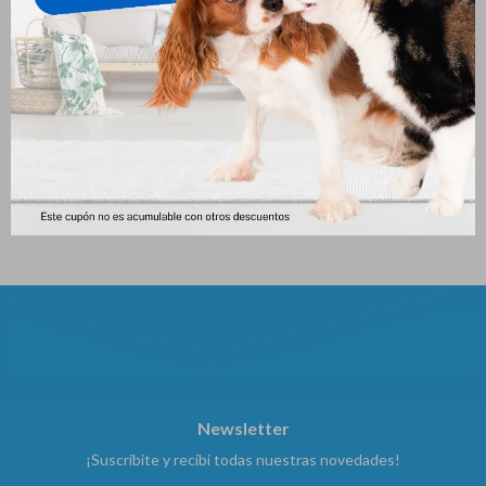
Monge Perro Adult Rabbit 2.5
Monge Perro Adult Pork 2.5
Kg
Kg
1.688
1.688
$
$
Newsletter
¡Suscribite y recibí todas nuestras novedades!