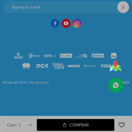



© Copyright 2026 / Vet. Las Garzas
Fenicio
1
COMPRAR