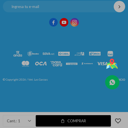



© Copyright 2026 / Vet. Las Garzas
Fenicio
1
COMPRAR