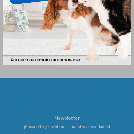
Corta Uñas Para Gatos Blister
Aca No Aerosol X 440 Ml
C/lima
775
$
203
$
Newsletter
¡Suscribite y recibí todas nuestras novedades!