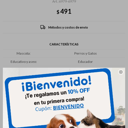
6979-6979
491
$
Métodos y costos de envío
CARACTERÍSTICAS
Mascota
Perros y Gatos
Educativo y aseo
Educador

Productos que te pueden interesar