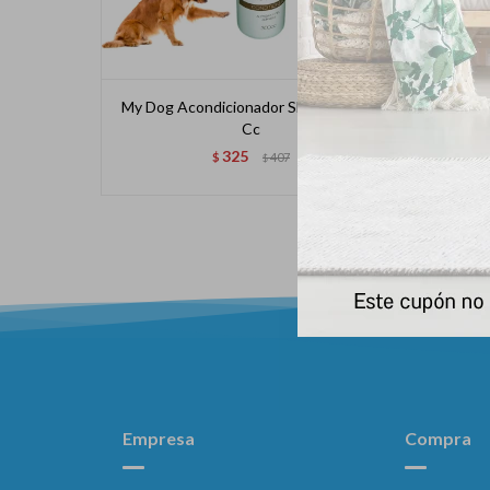
My Dog Acondicionador Skin Care 300
Sh
Cc
325
$
407
$
Empresa
Compra