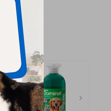
 y Gatos
ia