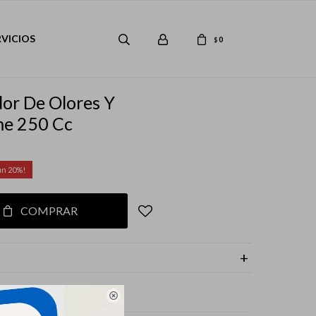
RVICIOS
0
$
or De Olores Y
e 250 Cc
20
COMPRAR
