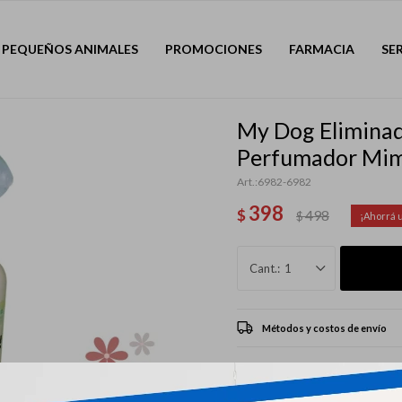
PEQUEÑOS ANIMALES
PROMOCIONES
FARMACIA
SE
My Dog Eliminad
Perfumador Mim
6982-6982
398
$
498
$
1
Métodos y costos de envío
CARACTERÍSTICAS