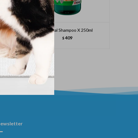
Dominal Shampoo X 250ml
Soft Ca
409
$
ewsletter