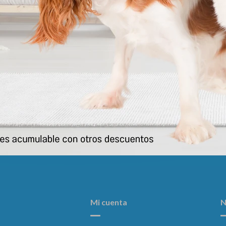
ampoo Guardian Pet 200cc
Shampoo Fauna 500 Cc
345
399
$
$
Mi cuenta
N