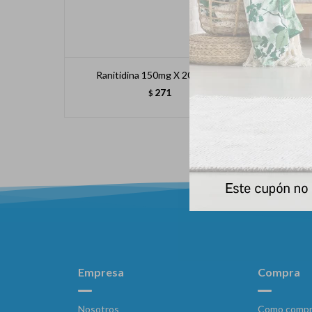
Ranitidina 150mg X 20 Compr
271
$
Empresa
Compra
Nosotros
Como compr