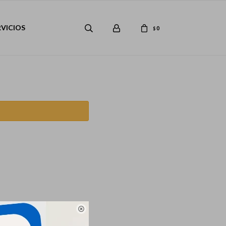
RVICIOS
0
$
