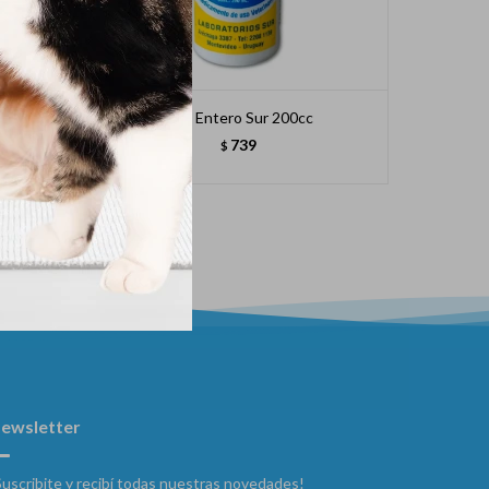
Neo Entero Sur 200cc
739
$
ewsletter
Suscribite y recibí todas nuestras novedades!