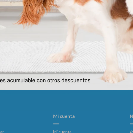
Ranitidina Jm 10 Comp
Laxipet
426
582
$
$
Mi cuenta
N
¡
ar
Mi cuenta