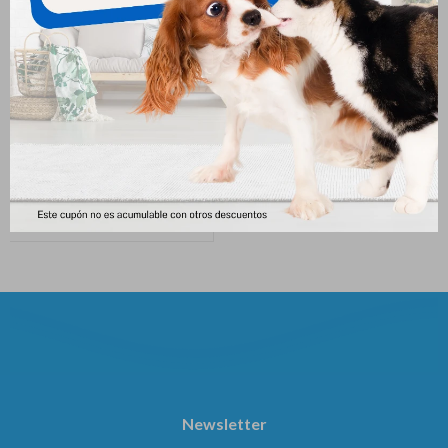
Power Comprimido Gatos 3.1
Cidar Perros 1.5 - 3 Kg
A 6 Kg
395
$
387
$
Newsletter