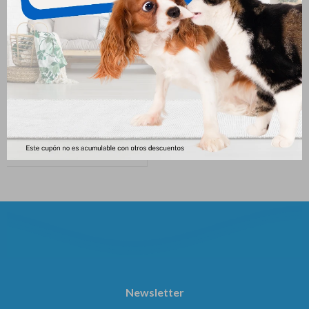
Pulgout Perros 0.5 Ml Hasta 5
Pulgout Perros 1 Ml 5 - 10 Kg
Kg
262
$
246
$
Newsletter