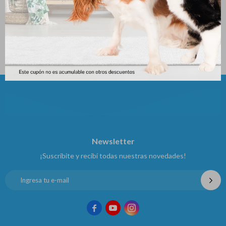
Aurix Therapy 25 Ml
Dermixane Emulsion 15ml
510
550
$
$
Newsletter
¡Suscribite y recibí todas nuestras novedades!


