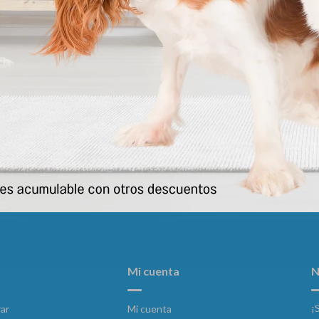
Foodplement 100 Gr
Nutriplus Gel
555
956
$
$
Mi cuenta
N
¡
ar
Mi cuenta