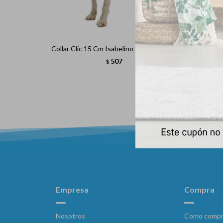
Collar Clic 15 Cm Isabelino Transparente
507
$
Empresa
Compra
Nosotros
Como compr