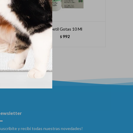
Apetil Gotas 10 Ml
992
$
ewsletter
Suscribite y recibí todas nuestras novedades!