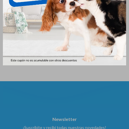
Pala Higienica Con Cara De
Piedra Sanitaria Golden 2 Kg
Gato
152
$
85
$
Newsletter
¡Suscribite y recibí todas nuestras novedades!