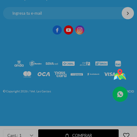



© Copyright 2026 / Vet. Las Garzas
Fenicio
1
COMPRAR