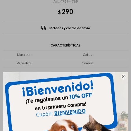
4789-4789
290
$
Métodos y costos de envío
CARACTERÍSTICAS
Mascota
Gatos
Variedad
Común

Productos que te pueden interesar