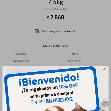
7.5kg
1062-1062
2.868
$
Métodos y costos de envío
CARACTERÍSTICAS
Mascota
Perros
Etapa de vida
Cachorro
Tamaño de la raza
Pequeño

Productos que te pueden interesar