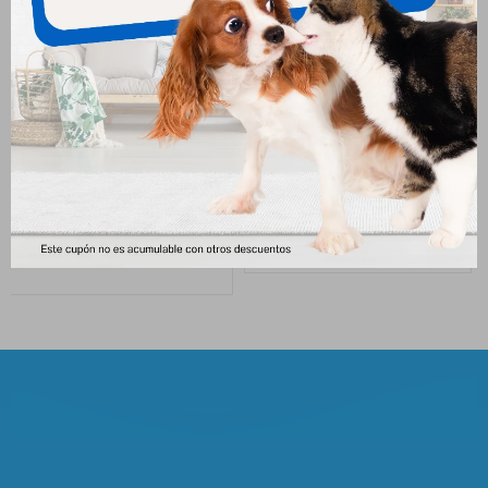
Equilibrio Gatito Cachorro 7.5
Frost Gato Senior 7.5kg
Kg
2.507
$
2.699
$
2.491
$