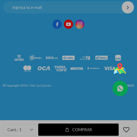



© Copyright 2026 / Vet. Las Garzas
Fenicio
1
COMPRAR