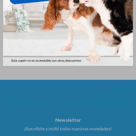
Yerba Gatera En Tubo
Rascador Para Gato
Esquinero
197
$
202
$
Newsletter
¡Suscribite y recibí todas nuestras novedades!