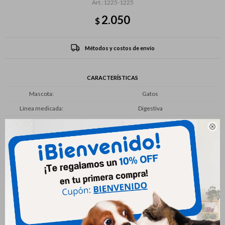
1225-1225
2.050
$
Métodos y costos de envío
CARACTERÍSTICAS
Mascota
Gatos
Línea medicada
Digestiva

Productos que te pueden interesar