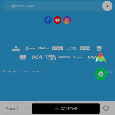



© Copyright 2026 / Vet. Las Garzas
Fenicio
1
COMPRAR