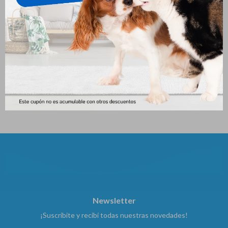
Equilibrio Gato Urinary 2 Kgs
Hills Perro I/d Digestive Care
Pequeño 1.5 Kg
1.527
$
1.631
$
Newsletter
¡Suscribite y recibí todas nuestras novedades!