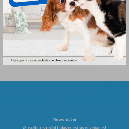
Hpm Cachorro Perro Grande
Pro Plan Cachorro Perro
& Mediano 3 Kg
Mediano 3kg
1.751
1.766
$
1.946
$
$
Newsletter
¡Suscribite y recibí todas nuestras novedades!