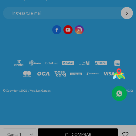



© Copyright 2026 / Vet. Las Garzas
Fenicio
1
COMPRAR