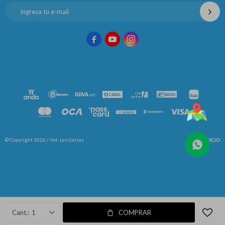



© Copyright 2026 / Vet. Las Garzas
Fenicio
1
COMPRAR