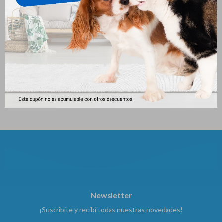
Shooter Gato X 04 Ml
Bravecto Mensual 4.5kg A
10kg
479
$
480
$
Newsletter
¡Suscribite y recibí todas nuestras novedades!