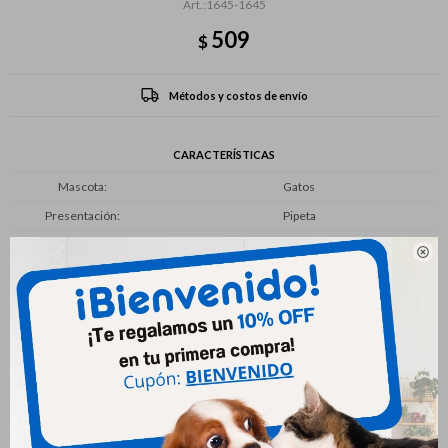
1645-1645
509
$
Métodos y costos de envío
CARACTERÍSTICAS
Mascota
Gatos
Presentación
Pipeta

Productos que te pueden interesar