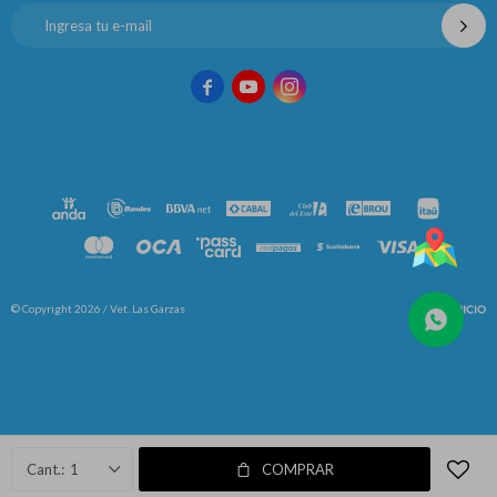



© Copyright 2026 / Vet. Las Garzas
Fenicio
1
COMPRAR