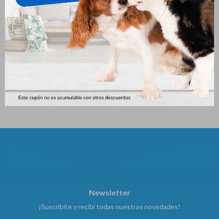
Royal Canin Mini Cachorro 3
Pro Plan Cachorro Perro
Kg
Pequeño 7.5kg
2.855
2.868
$
$
Newsletter
¡Suscribite y recibí todas nuestras novedades!