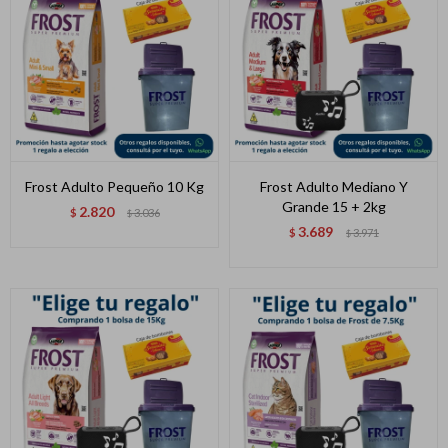
Frost Adulto Pequeño 10 Kg
Frost Adulto Mediano Y
Grande 15 + 2kg
2.820
$
3.036
$
3.689
$
3.971
$