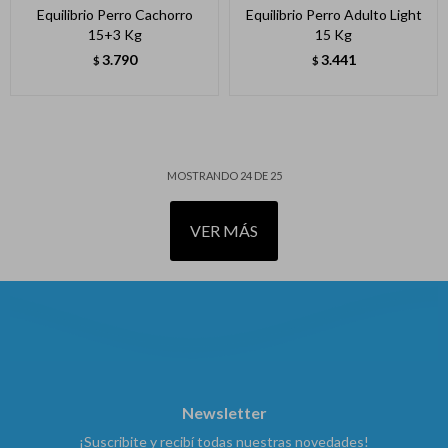
Equilibrio Perro Cachorro
Equilibrio Perro Adulto Light
15+3 Kg
15 Kg
3.790
3.441
$
$
MOSTRANDO
24
DE
25
VER MÁS
Newsletter
¡Suscribite y recibí todas nuestras novedades!