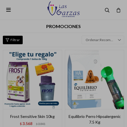

PROMOCIONES
Recomendados
Frost Sensitive Skin 10kg
Equilibrio Perro Hipoalergenic
7.5 Kg
3.568
$
3.841
$