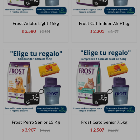
Frost Adulto Light 15kg
Frost Cat Indoor 7.5 +1kg
3.580
2.301
$
3.854
$
2.477
$
$
Frost Perro Senior 15 Kg
Frost Gato Senior 7.5kg
3.907
2.507
$
4.206
$
2.699
$
$