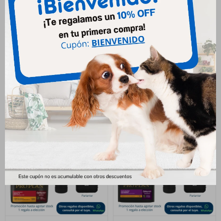
Pro Plan Cachorro Perro
Pro Plan Cachorro Perro
Pequeño 7.5kg
Mediano 15kg
2.868
4.598
$
$