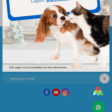
Nutriplus Gel
956
$
Newsletter
¡Suscribite y recibí todas nuestras novedades!


